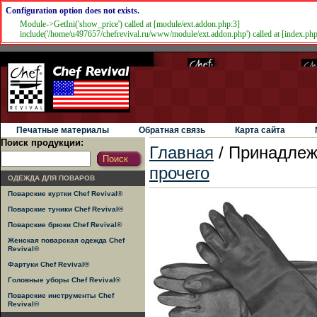
Configuration option does not exists.
Module->GetIni('show_price') called at [module/ext.addon.php:3]
include('/home/u497657/chefrevival.ru/www/module/ext.addon.php') called at [index.ph
Печатные материалы
Обратная связь
Карта сайта
Поиск продукции:
Главная
/
Принадлеж
прочего
ОДЕЖДА ДЛЯ ПОВАРОВ
Поварские куртки Chef Revival®
Поварские туники Chef Revival®
Поварские брюки Chef Revival®
Женская поварская одежда Chef
Revival®
Фартуки Chef Revival®
Головные уборы Chef Revival®
Поварские инструменты Chef
Revival®