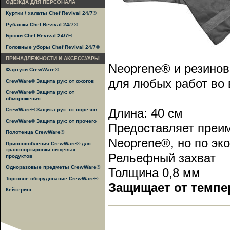
ОДЕЖДА ДЛЯ ПЕРСОНАЛА
Куртки / халаты Chef Revival 24/7®
Рубашки Chef Revival 24/7®
Брюки Chef Revival 24/7®
Головные уборы Chef Revival 24/7®
ПРИНАДЛЕЖНОСТИ И АКСЕССУАРЫ
Neoprene® и резинов
Фартуки CrewWare®
для любых работ во 
CrewWare® Защита рук: от ожогов
CrewWare® Защита рук: от
обморожения
Длина: 40 см
CrewWare® Защита рук: от порезов
CrewWare® Защита рук: от прочего
Предоставляет преим
Полотенца CrewWare®
Neoprene®, но по эк
Приспособления CrewWare® для
транспортировки пищевых
Рельефный захват
продуктов
Одноразовые предметы CrewWare®
Толщина 0,8 мм
Торговое оборудование CrewWare®
Защищает от темпе
Кейтеринг